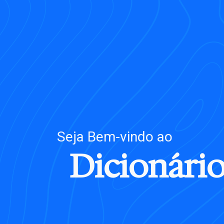
Seja Bem-vindo
ao
D
i
c
i
o
n
á
r
i