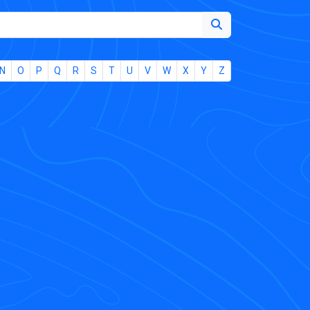
N
O
P
Q
R
S
T
U
V
W
X
Y
Z