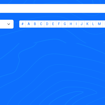
#
A
B
C
D
E
F
G
H
I
J
K
L
M