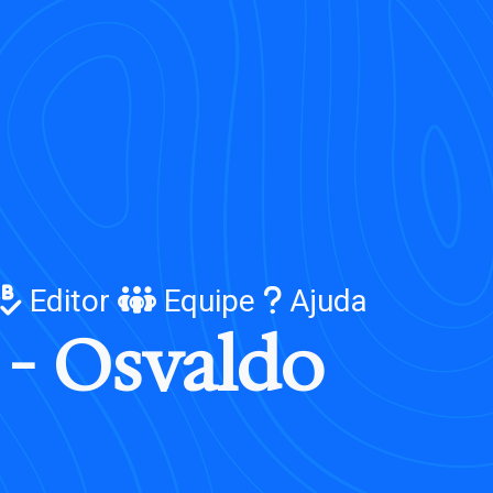
Editor
Equipe
Ajuda
-
O
s
v
a
l
d
o