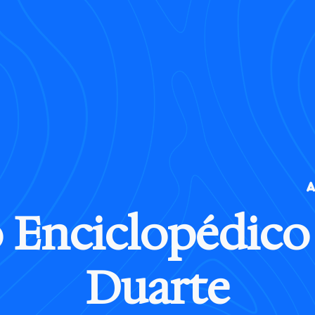
o
E
n
c
i
c
l
o
p
é
d
i
c
o
D
u
a
r
t
e