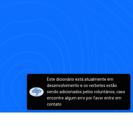
Este dicionário está atualmente em
desenvolvimento e os verbetes estão
sendo adicionados pelos voluntários, caso
encontre algum erro por favor entre em
contato