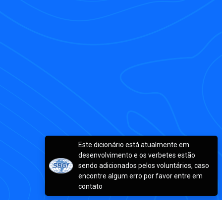
Este dicionário está atualmente em
desenvolvimento e os verbetes estão
sendo adicionados pelos voluntários, caso
encontre algum erro por favor entre em
contato
Dicionário Enciclopédico -