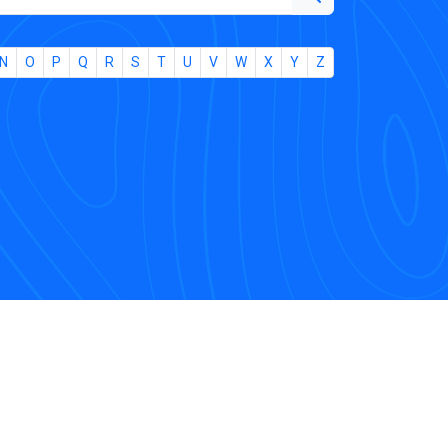
N
O
P
Q
R
S
T
U
V
W
X
Y
Z