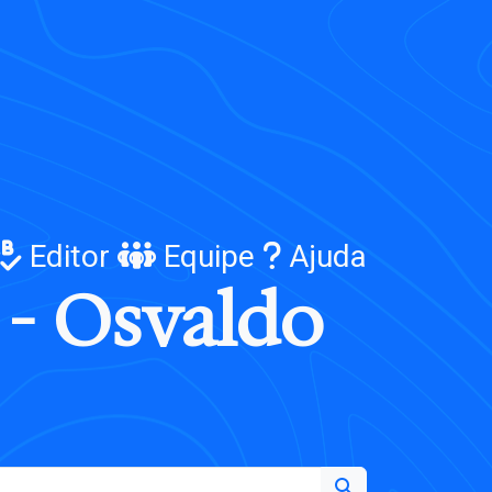
Editor
Equipe
Ajuda
-
O
s
v
a
l
d
o