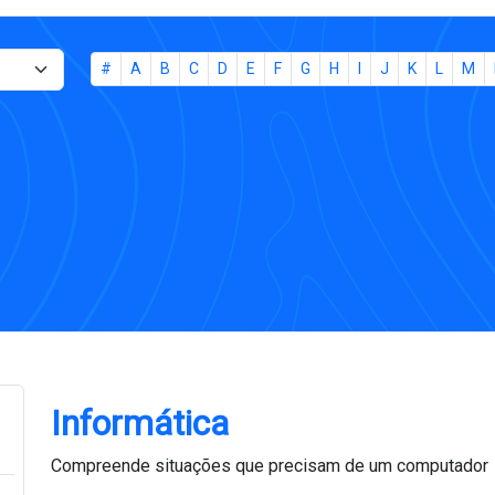
#
A
B
C
D
E
F
G
H
I
J
K
L
M
Informática
Compreende situações que precisam de um computador