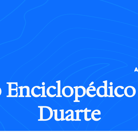
o
E
n
c
i
c
l
o
p
é
d
i
c
o
D
u
a
r
t
e