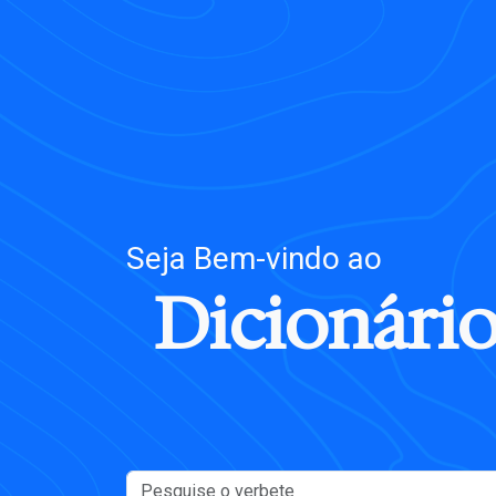
Seja Bem-vindo
ao
D
i
c
i
o
n
á
r
i