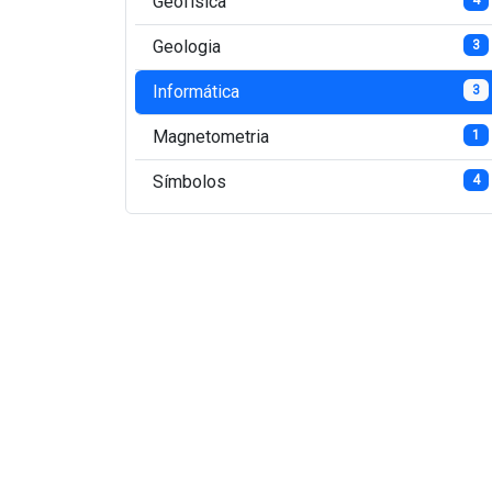
Geofísica
Geologia
3
Informática
3
Magnetometria
1
Símbolos
4