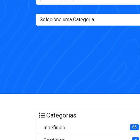
Categorias
Indefinido
66
4