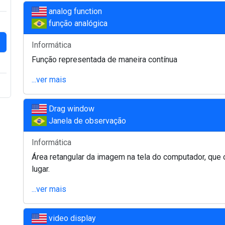
analog function
função analógica
Informática
Função representada de maneira contínua
...ver mais
Drag window
Janela de observação
Informática
Área retangular da imagem na tela do computador, que o
lugar.
...ver mais
video display